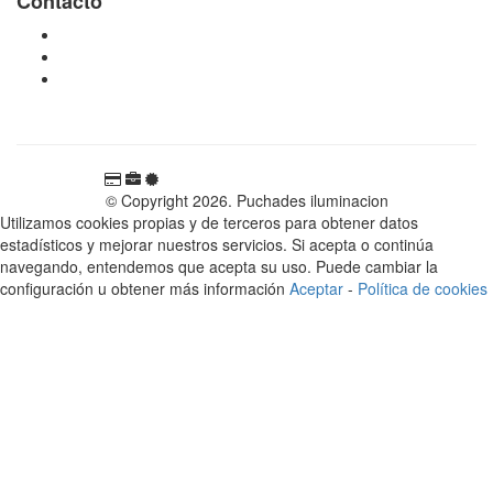
Contacto
tienda@puchadesiluminacion.com
696 81 82 54
Carretera Rotglà S/N, 46815, Llosa de Ranes, Valencia,
España
© Copyright 2026. Puchades iluminacion
Utilizamos cookies propias y de terceros para obtener datos
estadísticos y mejorar nuestros servicios. Si acepta o continúa
navegando, entendemos que acepta su uso. Puede cambiar la
configuración u obtener más información
Aceptar
-
Política de cookies