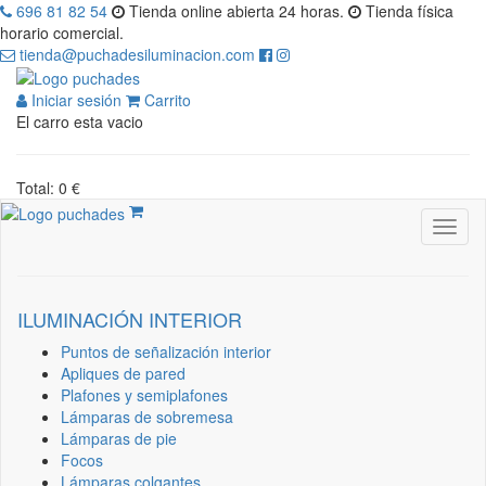
696 81 82 54
Tienda online abierta 24 horas.
Tienda física
horario comercial.
tienda@puchadesiluminacion.com
Iniciar sesión
Carrito
El carro esta vacio
Total: 0 €
ILUMINACIÓN INTERIOR
Puntos de señalización interior
Apliques de pared
Plafones y semiplafones
Lámparas de sobremesa
Lámparas de pie
Focos
Lámparas colgantes