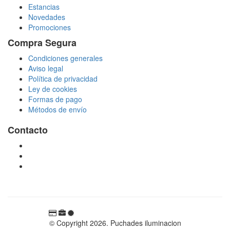
Estancias
Novedades
Promociones
Compra Segura
Condiciones generales
Aviso legal
Política de privacidad
Ley de cookies
Formas de pago
Métodos de envío
Contacto
tienda@puchadesiluminacion.com
696 81 82 54
Carretera Rotglà S/N, 46815, Llosa de Ranes, Valencia,
España
© Copyright 2026. Puchades iluminacion