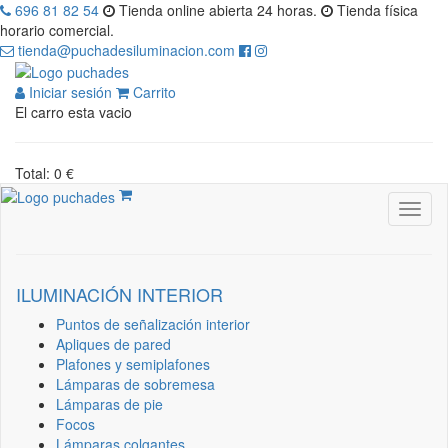
696 81 82 54
Tienda online abierta 24 horas.
Tienda física
horario comercial.
tienda@puchadesiluminacion.com
Iniciar sesión
Carrito
El carro esta vacio
Total: 0 €
ILUMINACIÓN INTERIOR
Puntos de señalización interior
Apliques de pared
Plafones y semiplafones
Lámparas de sobremesa
Lámparas de pie
Focos
Lámparas colgantes