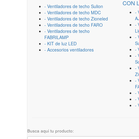
CON 
- Ventiladores de techo Sulion
- 
- Ventiladores de techo MDC
A
- Ventiladores de techo Zioneled
- 
- Ventiladores de techo FARO
L
- Ventiladores de techo
- 
FABRILAMP
Su
- KIT de luz LED
-
- Accesorios ventiladores
- 
Sc
- 
Z
- 
F
-
- 
- 
Busca aqui tu producto: