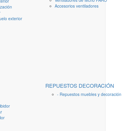
Ventiladores de techo FARO
erior
Accesorios ventiladores
ización
r
elo exterior
REPUESTOS DECORACIÓN
- Repuestos muebles y decoración
ibidor
ar
dor