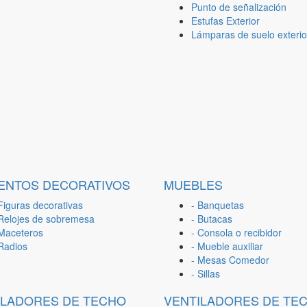
Punto de señalización
Estufas Exterior
Lámparas de suelo exterio
ENTOS DECORATIVOS
MUEBLES
Figuras decorativas
- Banquetas
 Relojes de sobremesa
- Butacas
 Maceteros
- Consola o recibidor
 Radios
- Mueble auxiliar
- Mesas Comedor
- Sillas
ILADORES DE TECHO
VENTILADORES DE TE