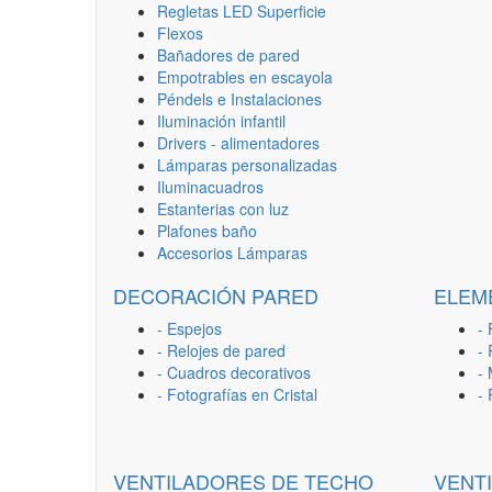
Regletas LED Superficie
Flexos
Bañadores de pared
Empotrables en escayola
Péndels e Instalaciones
Iluminación infantil
Drivers - alimentadores
Lámparas personalizadas
Iluminacuadros
Estanterias con luz
Plafones baño
Accesorios Lámparas
DECORACIÓN PARED
ELEM
- Espejos
- 
- Relojes de pared
-
- Cuadros decorativos
-
- Fotografías en Cristal
-
VENTILADORES DE TECHO
VENT