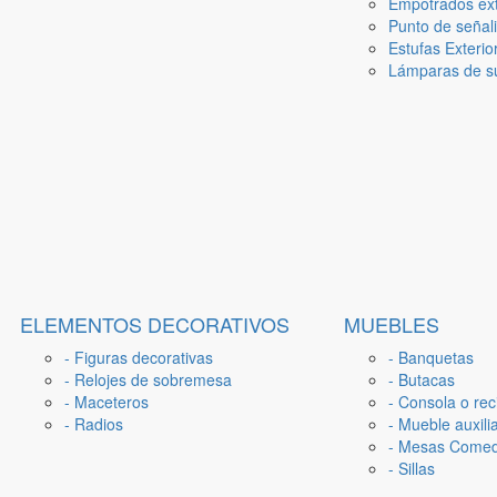
Empotrados ext
Punto de señal
Estufas Exterio
Lámparas de su
ELEMENTOS DECORATIVOS
MUEBLES
- Figuras decorativas
- Banquetas
- Relojes de sobremesa
- Butacas
- Maceteros
- Consola o rec
- Radios
- Mueble auxili
- Mesas Come
- Sillas