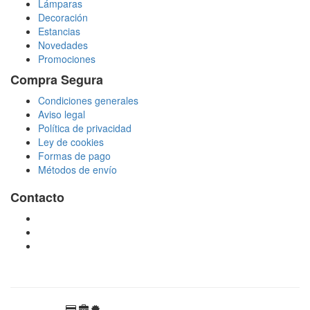
Lámparas
Decoración
Estancias
Novedades
Promociones
Compra Segura
Condiciones generales
Aviso legal
Política de privacidad
Ley de cookies
Formas de pago
Métodos de envío
Contacto
tienda@puchadesiluminacion.com
696 81 82 54
Carretera Rotglà S/N, 46815, Llosa de Ranes, Valencia,
España