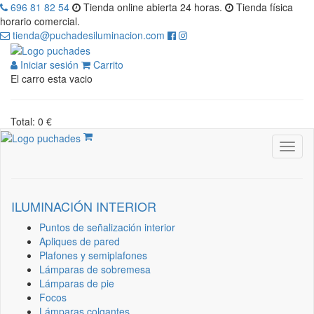
696 81 82 54
Tienda online abierta 24 horas.
Tienda física
horario comercial.
tienda@puchadesiluminacion.com
Iniciar sesión
Carrito
El carro esta vacio
Total: 0 €
ILUMINACIÓN INTERIOR
Puntos de señalización interior
Apliques de pared
Plafones y semiplafones
Lámparas de sobremesa
Lámparas de pie
Focos
Lámparas colgantes