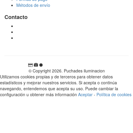
Métodos de envío
Contacto
tienda@puchadesiluminacion.com
696 81 82 54
Carretera Rotglà S/N, 46815, Llosa de Ranes, Valencia,
España
© Copyright 2026. Puchades iluminacion
Utilizamos cookies propias y de terceros para obtener datos
estadísticos y mejorar nuestros servicios. Si acepta o continúa
navegando, entendemos que acepta su uso. Puede cambiar la
configuración u obtener más información
Aceptar
-
Política de cookies