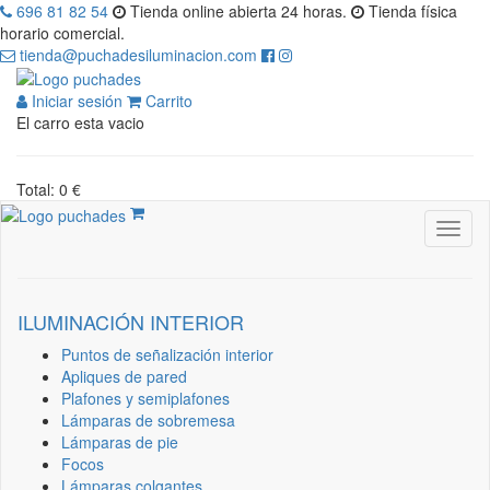
696 81 82 54
Tienda online abierta 24 horas.
Tienda física
horario comercial.
tienda@puchadesiluminacion.com
Iniciar sesión
Carrito
El carro esta vacio
Total: 0 €
ILUMINACIÓN INTERIOR
Puntos de señalización interior
Apliques de pared
Plafones y semiplafones
Lámparas de sobremesa
Lámparas de pie
Focos
Lámparas colgantes