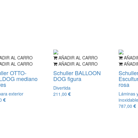
ADIR AL CARRO
AÑADIR AL CARRO
AÑADI
ADIR AL CARRO
AÑADIR AL CARRO
AÑADI
ller OTTO-
Schuller BALLOON
Schull
LDOG mediano
DOG figura
Escultu
res
rosa
Divertida
ara exterior
Láminas y
211,00
00
inoxidabl
787,00