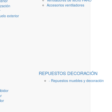
Ventiladores de techo FARO
erior
Accesorios ventiladores
ización
r
elo exterior
REPUESTOS DECORACIÓN
- Repuestos muebles y decoración
ibidor
ar
dor