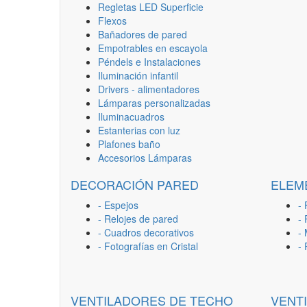
Regletas LED Superficie
Flexos
Bañadores de pared
Empotrables en escayola
Péndels e Instalaciones
Iluminación infantil
Drivers - alimentadores
Lámparas personalizadas
Iluminacuadros
Estanterias con luz
Plafones baño
Accesorios Lámparas
DECORACIÓN PARED
ELEM
- Espejos
- 
- Relojes de pared
-
- Cuadros decorativos
-
- Fotografías en Cristal
-
VENTILADORES DE TECHO
VENT