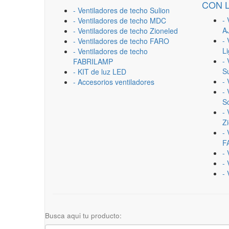
CON 
- Ventiladores de techo Sulion
- 
- Ventiladores de techo MDC
A
- Ventiladores de techo Zioneled
- 
- Ventiladores de techo FARO
L
- Ventiladores de techo
- 
FABRILAMP
Su
- KIT de luz LED
-
- Accesorios ventiladores
- 
Sc
- 
Z
- 
F
-
- 
- 
Busca aqui tu producto: