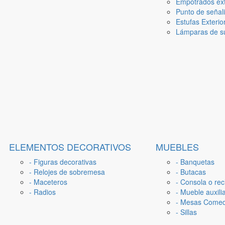
Empotrados ext
Punto de señal
Estufas Exterio
Lámparas de su
ELEMENTOS DECORATIVOS
MUEBLES
- Figuras decorativas
- Banquetas
- Relojes de sobremesa
- Butacas
- Maceteros
- Consola o rec
- Radios
- Mueble auxili
- Mesas Come
- Sillas