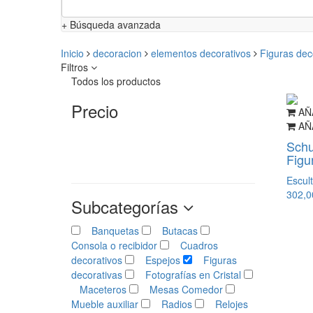
+ Búsqueda avanzada
Inicio
decoracion
elementos decorativos
Figuras dec
Filtros
Todos los productos
Precio
AÑ
AÑ
Schu
Figu
Escul
302,
Subcategorías
Banquetas
Butacas
Consola o recibidor
Cuadros
decorativos
Espejos
Figuras
decorativas
Fotografías en Cristal
Maceteros
Mesas Comedor
Mueble auxiliar
Radios
Relojes