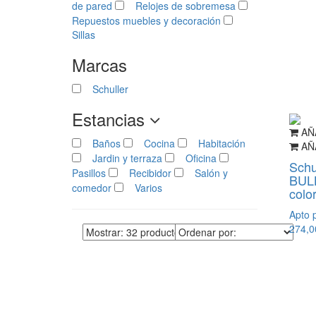
de pared
Relojes de sobremesa
Repuestos muebles y decoración
Sillas
Marcas
Schuller
Estancias
AÑ
Baños
Cocina
Habitación
AÑ
Jardin y terraza
Oficina
Schu
Pasillos
Recibidor
Salón y
BUL
comedor
Varios
colo
Apto p
274,