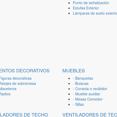
Punto de señalización
Estufas Exterior
Lámparas de suelo exterio
ENTOS DECORATIVOS
MUEBLES
Figuras decorativas
- Banquetas
 Relojes de sobremesa
- Butacas
 Maceteros
- Consola o recibidor
 Radios
- Mueble auxiliar
- Mesas Comedor
- Sillas
ILADORES DE TECHO
VENTILADORES DE TE