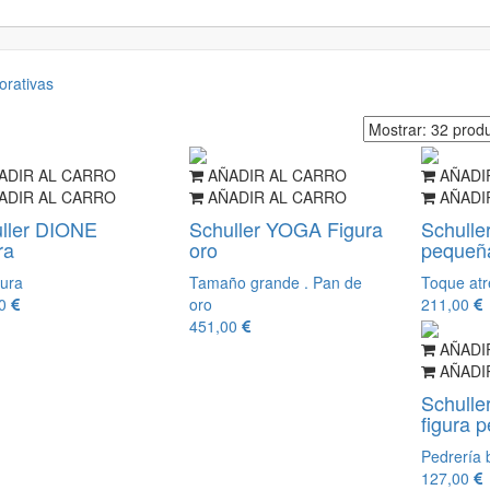
orativas
ADIR AL CARRO
AÑADIR AL CARRO
AÑADI
ADIR AL CARRO
AÑADIR AL CARRO
AÑADI
ller DIONE
Schuller YOGA Figura
Schulle
ra
oro
pequeñ
tura
Tamaño grande . Pan de
Toque atr
00
oro
211,00
451,00
AÑADI
AÑADI
Schull
figura 
Pedrería b
127,00