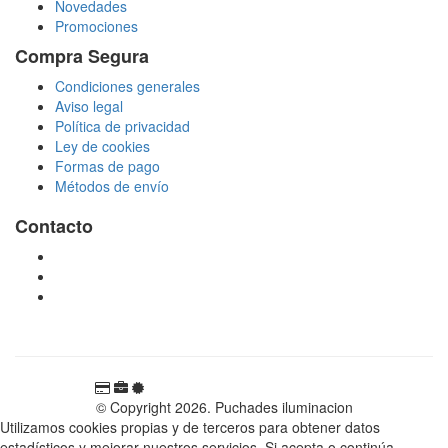
Novedades
Promociones
Compra Segura
Condiciones generales
Aviso legal
Política de privacidad
Ley de cookies
Formas de pago
Métodos de envío
Contacto
tienda@puchadesiluminacion.com
696 81 82 54
Carretera Rotglà S/N, 46815, Llosa de Ranes, Valencia,
España
© Copyright 2026. Puchades iluminacion
Utilizamos cookies propias y de terceros para obtener datos
estadísticos y mejorar nuestros servicios. Si acepta o continúa