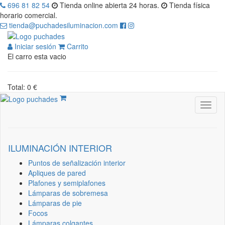
696 81 82 54
Tienda online abierta 24 horas.
Tienda física
horario comercial.
tienda@puchadesiluminacion.com
Iniciar sesión
Carrito
El carro esta vacio
Total: 0 €
ILUMINACIÓN INTERIOR
Puntos de señalización interior
Apliques de pared
Plafones y semiplafones
Lámparas de sobremesa
Lámparas de pie
Focos
Lámparas colgantes