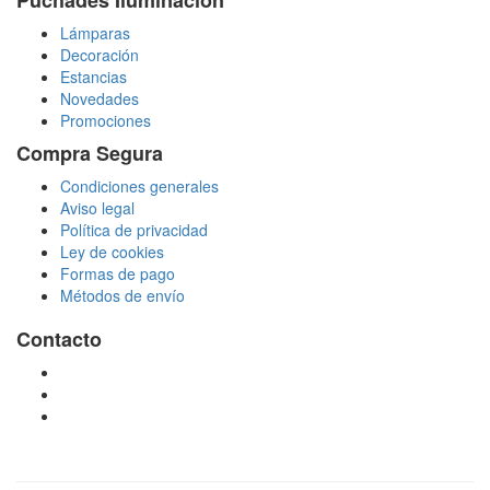
Lámparas
Decoración
Estancias
Novedades
Promociones
Compra Segura
Condiciones generales
Aviso legal
Política de privacidad
Ley de cookies
Formas de pago
Métodos de envío
Contacto
tienda@puchadesiluminacion.com
696 81 82 54
Carretera Rotglà S/N, 46815, Llosa de Ranes, Valencia,
España