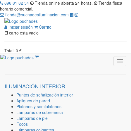
696 81 82 54
Tienda online abierta 24 horas.
Tienda física
horario comercial.
tienda@puchadesiluminacion.com
Iniciar sesión
Carrito
El carro esta vacio
Total: 0 €
ILUMINACIÓN INTERIOR
Puntos de señalización interior
Apliques de pared
Plafones y semiplafones
Lámparas de sobremesa
Lámparas de pie
Focos
Lámparas colgantes