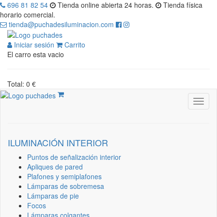
696 81 82 54
Tienda online abierta 24 horas.
Tienda física
horario comercial.
tienda@puchadesiluminacion.com
Iniciar sesión
Carrito
El carro esta vacio
Total: 0 €
ILUMINACIÓN INTERIOR
Puntos de señalización interior
Apliques de pared
Plafones y semiplafones
Lámparas de sobremesa
Lámparas de pie
Focos
Lámparas colgantes