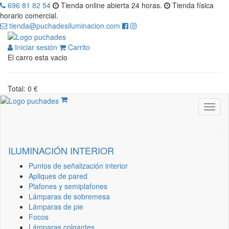
696 81 82 54
Tienda online abierta 24 horas.
Tienda física
horario comercial.
tienda@puchadesiluminacion.com
Iniciar sesión
Carrito
El carro esta vacio
Total: 0 €
ILUMINACIÓN INTERIOR
Puntos de señalización interior
Apliques de pared
Plafones y semiplafones
Lámparas de sobremesa
Lámparas de pie
Focos
Lámparas colgantes