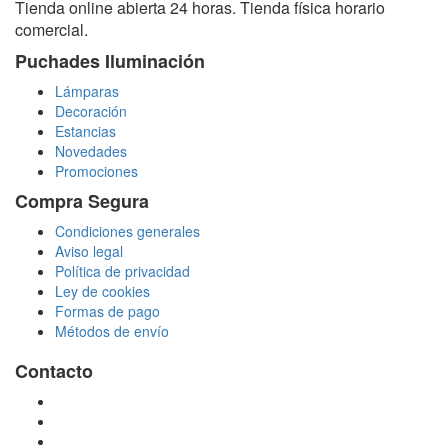
Tienda online abierta 24 horas. Tienda física horario
comercial.
Puchades Iluminación
Lámparas
Decoración
Estancias
Novedades
Promociones
Compra Segura
Condiciones generales
Aviso legal
Política de privacidad
Ley de cookies
Formas de pago
Métodos de envío
Contacto
tienda@puchadesiluminacion.com
696 81 82 54
Carretera Rotglà S/N, 46815, Llosa de Ranes, Valencia,