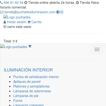
696 81 82 54
Tienda online abierta 24 horas.
Tienda física
horario comercial.
tienda@puchadesiluminacion.com
Iniciar sesión
Carrito
El carro esta vacio
Total: 0 €
ILUMINACIÓN INTERIOR
Puntos de señalización interior
Apliques de pared
Plafones y semiplafones
Lámparas de sobremesa
Lámparas de pie
Focos
Lámparas colgantes