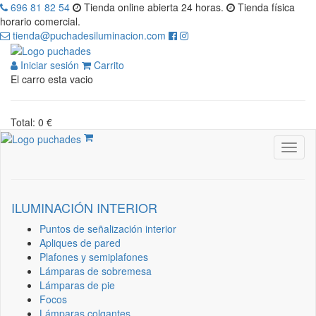
696 81 82 54
Tienda online abierta 24 horas.
Tienda física
horario comercial.
tienda@puchadesiluminacion.com
Iniciar sesión
Carrito
El carro esta vacio
Total: 0 €
ILUMINACIÓN INTERIOR
Puntos de señalización interior
Apliques de pared
Plafones y semiplafones
Lámparas de sobremesa
Lámparas de pie
Focos
Lámparas colgantes