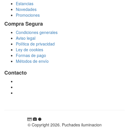
Estancias
Novedades
Promociones
Compra Segura
Condiciones generales
Aviso legal
Política de privacidad
Ley de cookies
Formas de pago
Métodos de envío
Contacto
tienda@puchadesiluminacion.com
696 81 82 54
Carretera Rotglà S/N, 46815, Llosa de Ranes, Valencia,
España
© Copyright 2026. Puchades iluminacion