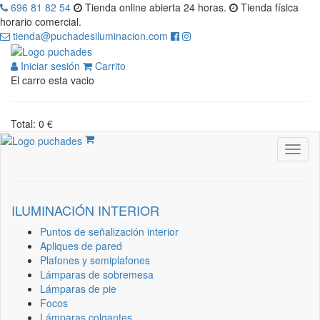
696 81 82 54
Tienda online abierta 24 horas.
Tienda física
horario comercial.
tienda@puchadesiluminacion.com
Iniciar sesión
Carrito
El carro esta vacio
Total: 0 €
ILUMINACIÓN INTERIOR
Puntos de señalización interior
Apliques de pared
Plafones y semiplafones
Lámparas de sobremesa
Lámparas de pie
Focos
Lámparas colgantes