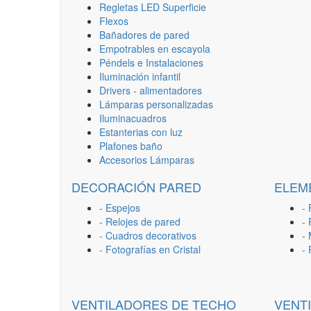
Regletas LED Superficie
Flexos
Bañadores de pared
Empotrables en escayola
Péndels e Instalaciones
Iluminación infantil
Drivers - alimentadores
Lámparas personalizadas
Iluminacuadros
Estanterias con luz
Plafones baño
Accesorios Lámparas
DECORACIÓN PARED
ELEM
- Espejos
- 
- Relojes de pared
-
- Cuadros decorativos
-
- Fotografías en Cristal
-
VENTILADORES DE TECHO
VENT