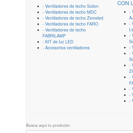
CON 
- Ventiladores de techo Sulion
- 
- Ventiladores de techo MDC
A
- Ventiladores de techo Zioneled
- 
- Ventiladores de techo FARO
L
- Ventiladores de techo
- 
FABRILAMP
Su
- KIT de luz LED
-
- Accesorios ventiladores
- 
Sc
- 
Z
- 
F
-
- 
- 
Busca aqui tu producto: