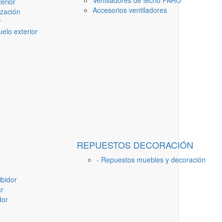
Ventiladores de techo FARO
erior
Accesorios ventiladores
ización
r
elo exterior
REPUESTOS DECORACIÓN
- Repuestos muebles y decoración
ibidor
ar
dor