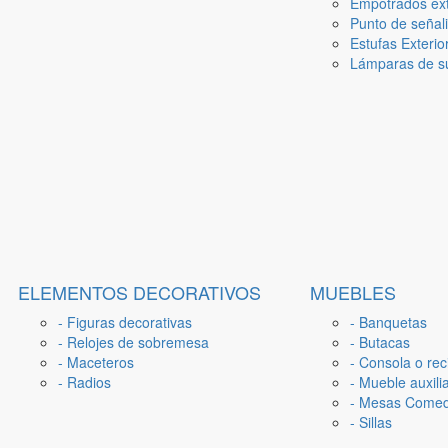
Empotrados ext
Punto de señal
Estufas Exterio
Lámparas de su
ELEMENTOS DECORATIVOS
MUEBLES
- Figuras decorativas
- Banquetas
- Relojes de sobremesa
- Butacas
- Maceteros
- Consola o rec
- Radios
- Mueble auxili
- Mesas Come
- Sillas