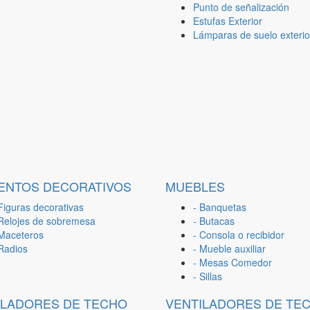
Punto de señalización
Estufas Exterior
Lámparas de suelo exterio
ENTOS DECORATIVOS
MUEBLES
Figuras decorativas
- Banquetas
 Relojes de sobremesa
- Butacas
 Maceteros
- Consola o recibidor
 Radios
- Mueble auxiliar
- Mesas Comedor
- Sillas
ILADORES DE TECHO
VENTILADORES DE TE