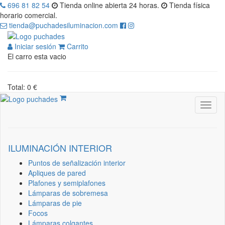
696 81 82 54
Tienda online abierta 24 horas.
Tienda física
horario comercial.
tienda@puchadesiluminacion.com
Iniciar sesión
Carrito
El carro esta vacio
Total: 0 €
ILUMINACIÓN INTERIOR
Puntos de señalización interior
Apliques de pared
Plafones y semiplafones
Lámparas de sobremesa
Lámparas de pie
Focos
Lámparas colgantes