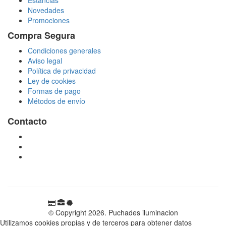
Novedades
Promociones
Compra Segura
Condiciones generales
Aviso legal
Política de privacidad
Ley de cookies
Formas de pago
Métodos de envío
Contacto
tienda@puchadesiluminacion.com
696 81 82 54
Carretera Rotglà S/N, 46815, Llosa de Ranes, Valencia,
España
© Copyright 2026. Puchades iluminacion
Utilizamos cookies propias y de terceros para obtener datos