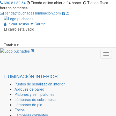
696 81 82 54
Tienda online abierta 24 horas.
Tienda física
horario comercial.
tienda@puchadesiluminacion.com
Iniciar sesión
Carrito
El carro esta vacio
Total: 0 €
ILUMINACIÓN INTERIOR
Puntos de señalización interior
Apliques de pared
Plafones y semiplafones
Lámparas de sobremesa
Lámparas de pie
Focos
Lámparas colgantes