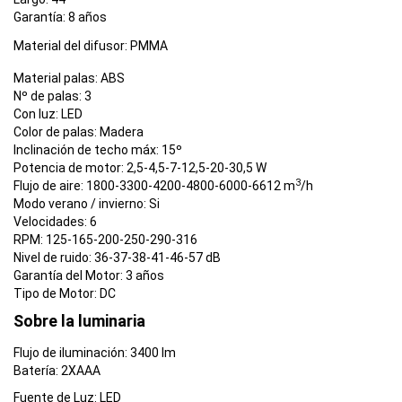
Garantía:
8
años
Material del difusor:
PMMA
Material palas:
ABS
Nº de palas:
3
Con luz:
LED
Color de palas: Madera
Inclinación de techo máx:
15º
Potencia de motor:
2,5-4,5-7-12,5-20-30,5 W
3
Flujo de aire:
1800-3300-4200-4800-6000-6612 m
/h
Modo verano / invierno:
Si
Velocidades:
6
RPM:
125-165-200-250-290-316
Nivel de ruido:
36-37-38-41-46-57 dB
Garantía del Motor:
3
años
Tipo de Motor:
DC
Sobre la luminaria
Flujo de iluminación:
3400 lm
Batería:
2XAAA
Fuente de Luz:
LED