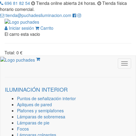
696 81 82 54
Tienda online abierta 24 horas.
Tienda física
horario comercial.
tienda@puchadesiluminacion.com
Iniciar sesión
Carrito
El carro esta vacio
Total: 0 €
ILUMINACIÓN INTERIOR
Puntos de señalización interior
Apliques de pared
Plafones y semiplafones
Lámparas de sobremesa
Lámparas de pie
Focos
Lámparas colgantes