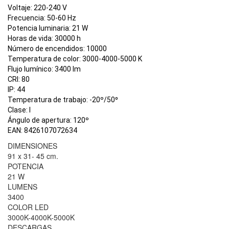
Voltaje:
220-240
V
Frecuencia:
50-60 Hz
Potencia luminaria:
21 W
Horas de vida:
30000 h
Número de encendidos:
10000
Temperatura de color:
3000-4000-5000 K
Flujo lumínico:
3400 lm
CRI:
80
IP:
44
Temperatura de trabajo:
-20º/50⁰
Clase:
I
Ángulo de apertura:
120º
EAN:
8426107072634
DIMENSIONES
91 x 31- 45 cm.
POTENCIA
21 W
LUMENS
3400
COLOR LED
3000K-4000K-5000K
DESCARGAS