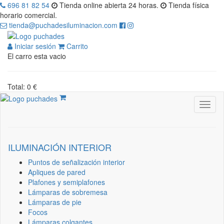
696 81 82 54
Tienda online abierta 24 horas.
Tienda física
horario comercial.
tienda@puchadesiluminacion.com
Iniciar sesión
Carrito
El carro esta vacio
Total: 0 €
ILUMINACIÓN INTERIOR
Puntos de señalización interior
Apliques de pared
Plafones y semiplafones
Lámparas de sobremesa
Lámparas de pie
Focos
Lámparas colgantes