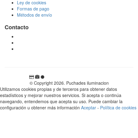
Ley de cookies
Formas de pago
Métodos de envío
Contacto
tienda@puchadesiluminacion.com
696 81 82 54
Carretera Rotglà S/N, 46815, Llosa de Ranes, Valencia,
España
© Copyright 2026. Puchades iluminacion
Utilizamos cookies propias y de terceros para obtener datos
estadísticos y mejorar nuestros servicios. Si acepta o continúa
navegando, entendemos que acepta su uso. Puede cambiar la
configuración u obtener más información
Aceptar
-
Política de cookies