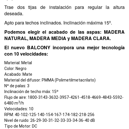
Trae dos tijas de instalación para regular la altura
deseada.
Apto para techos inclinados. Inclinación máxima 15º.
Podemos elegir el acabado de las aspas: MADERA
NATURAL, MADERA MEDIA y MADERA CLARA.
El nuevo BALCONY incorpora una mejor tecnología
con 10 velocidades:
Material:
Metal
Color:
Negro
Acabado:
Mate
Material del difusor:
PMMA (Polimetilmetacrilato)
Nº de palas:
3
Inclinación de techo máx:
15º
Flujo de aire:
1800-3143-3632-3957-4261-4518-4669-4843-5592-
3
6480 m
/h
Velocidades:
10
RPM:
40-102-125-140-154-167-174-182-218-256
Nivel de ruido:
26-29-30-31-32-33-33-34-36-40 dB
Tipo de Motor:
DC