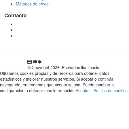
Métodos de envío
Contacto
tienda@puchadesiluminacion.com
696 81 82 54
Carretera Rotglà S/N, 46815, Llosa de Ranes, Valencia,
España
© Copyright 2026. Puchades iluminacion
Utilizamos cookies propias y de terceros para obtener datos
estadísticos y mejorar nuestros servicios. Si acepta o continúa
navegando, entendemos que acepta su uso. Puede cambiar la
configuración u obtener más información
Aceptar
-
Política de cookies