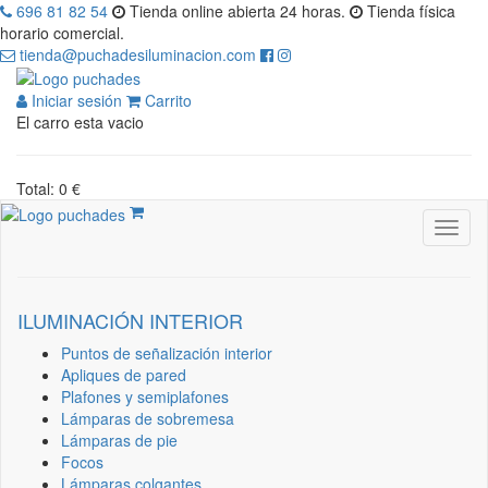
696 81 82 54
Tienda online abierta 24 horas.
Tienda física
horario comercial.
tienda@puchadesiluminacion.com
Iniciar sesión
Carrito
El carro esta vacio
Total: 0 €
ILUMINACIÓN INTERIOR
Puntos de señalización interior
Apliques de pared
Plafones y semiplafones
Lámparas de sobremesa
Lámparas de pie
Focos
Lámparas colgantes