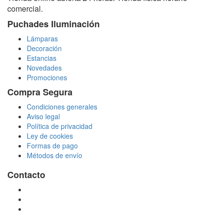
comercial.
Puchades Iluminación
Lámparas
Decoración
Estancias
Novedades
Promociones
Compra Segura
Condiciones generales
Aviso legal
Política de privacidad
Ley de cookies
Formas de pago
Métodos de envío
Contacto
tienda@puchadesiluminacion.com
696 81 82 54
Carretera Rotglà S/N, 46815, Llosa de Ranes, Valencia,