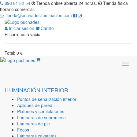
696 81 82 54
Tienda online abierta 24 horas.
Tienda física
horario comercial.
tienda@puchadesiluminacion.com
Iniciar sesión
Carrito
El carro esta vacio
Total: 0 €
ILUMINACIÓN INTERIOR
Puntos de señalización interior
Apliques de pared
Plafones y semiplafones
Lámparas de sobremesa
Lámparas de pie
Focos
Lámparas colgantes