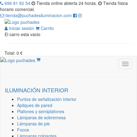
696 81 82 54
Tienda online abierta 24 horas.
Tienda física
horario comercial.
tienda@puchadesiluminacion.com
Iniciar sesión
Carrito
El carro esta vacio
Total: 0 €
ILUMINACIÓN INTERIOR
Puntos de señalización interior
Apliques de pared
Plafones y semiplafones
Lámparas de sobremesa
Lámparas de pie
Focos
Lámparas colgantes