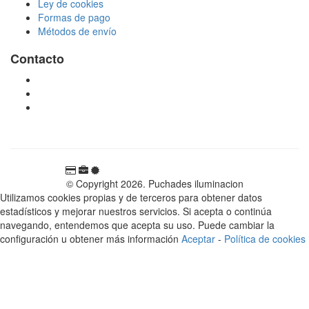
Ley de cookies
Formas de pago
Métodos de envío
Contacto
tienda@puchadesiluminacion.com
696 81 82 54
Carretera Rotglà S/N, 46815, Llosa de Ranes, Valencia,
España
© Copyright 2026. Puchades iluminacion
Utilizamos cookies propias y de terceros para obtener datos
estadísticos y mejorar nuestros servicios. Si acepta o continúa
navegando, entendemos que acepta su uso. Puede cambiar la
configuración u obtener más información
Aceptar
-
Política de cookies