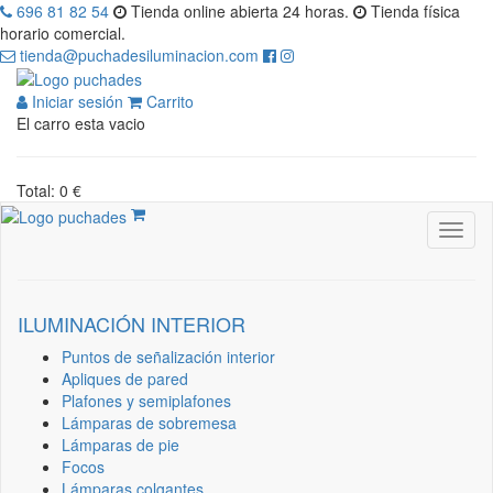
696 81 82 54
Tienda online abierta 24 horas.
Tienda física
horario comercial.
tienda@puchadesiluminacion.com
Iniciar sesión
Carrito
El carro esta vacio
Total: 0 €
ILUMINACIÓN INTERIOR
Puntos de señalización interior
Apliques de pared
Plafones y semiplafones
Lámparas de sobremesa
Lámparas de pie
Focos
Lámparas colgantes