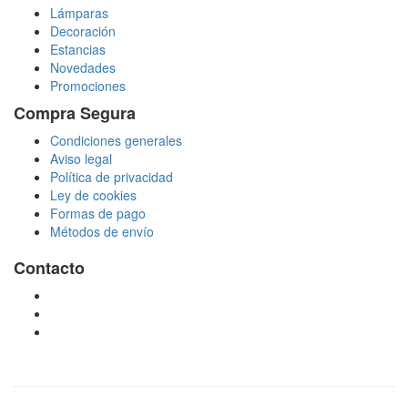
Lámparas
Decoración
Estancias
Novedades
Promociones
Compra Segura
Condiciones generales
Aviso legal
Política de privacidad
Ley de cookies
Formas de pago
Métodos de envío
Contacto
tienda@puchadesiluminacion.com
696 81 82 54
Carretera Rotglà S/N, 46815, Llosa de Ranes, Valencia,
España