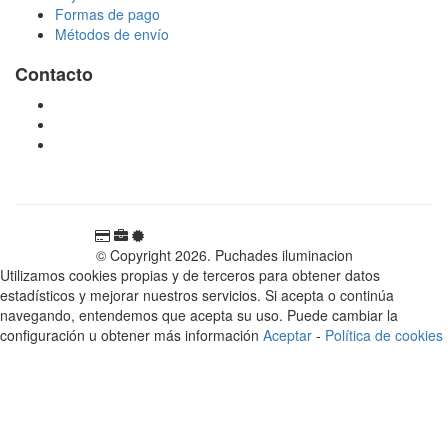
Formas de pago
Métodos de envío
Contacto
tienda@puchadesiluminacion.com
696 81 82 54
Carretera Rotglà S/N, 46815, Llosa de Ranes, Valencia,
España
© Copyright 2026. Puchades iluminacion
Utilizamos cookies propias y de terceros para obtener datos
estadísticos y mejorar nuestros servicios. Si acepta o continúa
navegando, entendemos que acepta su uso. Puede cambiar la
configuración u obtener más información
Aceptar
-
Política de cookies