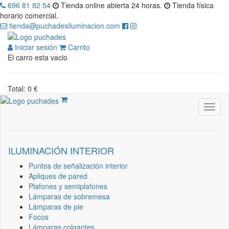
696 81 82 54
Tienda online abierta 24 horas.
Tienda física
horario comercial.
tienda@puchadesiluminacion.com
Iniciar sesión
Carrito
El carro esta vacio
Total: 0 €
ILUMINACIÓN INTERIOR
Puntos de señalización interior
Apliques de pared
Plafones y semiplafones
Lámparas de sobremesa
Lámparas de pie
Focos
Lámparas colgantes