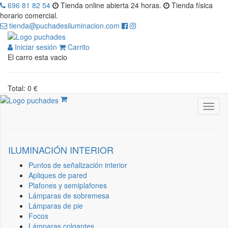
696 81 82 54
Tienda online abierta 24 horas.
Tienda física
horario comercial.
tienda@puchadesiluminacion.com
Iniciar sesión
Carrito
El carro esta vacio
Total: 0 €
ILUMINACIÓN INTERIOR
Puntos de señalización interior
Apliques de pared
Plafones y semiplafones
Lámparas de sobremesa
Lámparas de pie
Focos
Lámparas colgantes