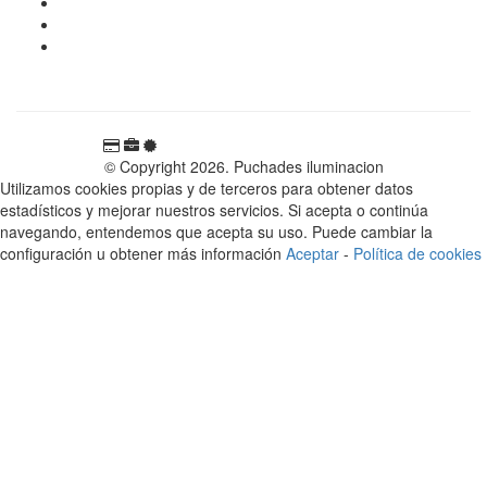
tienda@puchadesiluminacion.com
696 81 82 54
Carretera Rotglà S/N, 46815, Llosa de Ranes, Valencia,
España
© Copyright 2026. Puchades iluminacion
Utilizamos cookies propias y de terceros para obtener datos
estadísticos y mejorar nuestros servicios. Si acepta o continúa
navegando, entendemos que acepta su uso. Puede cambiar la
configuración u obtener más información
Aceptar
-
Política de cookies