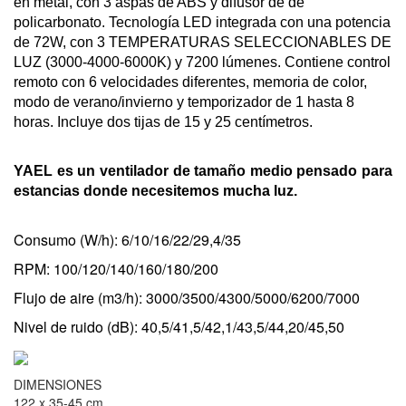
en metal, con 3 aspas de ABS y difusor de de
policarbonato.
Tecnología LED integrada con una potencia
de 72W, con 3 TEMPERATURAS SELECCIONABLES DE
LUZ (3000-4000-6000K) y 7200 lúmenes. Contiene control
remoto con 6 velocidades diferentes, memoria de color,
modo de verano/invierno y temporizador de 1 hasta 8
horas. Incluye dos tijas de 15 y 25 centímetros.
YAEL es un ventilador de tamaño medio pensado para
estancias donde necesitemos mucha luz.
Consumo (W/h): 6/10/16/22/29,4/35
RPM: 100/120/140/160/180/200
Flujo de aire (m3/h): 3000/3500/4300/5000/6200/7000
Nivel de ruido (dB): 40,5/41,5/42,1/43,5/44,20/45,50
DIMENSIONES
122 x 35-45 cm.