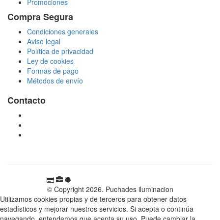
Promociones
Compra Segura
Condiciones generales
Aviso legal
Política de privacidad
Ley de cookies
Formas de pago
Métodos de envío
Contacto
tienda@puchadesiluminacion.com
696 81 82 54
Carretera Rotglà S/N, 46815, Llosa de Ranes, Valencia,
España
© Copyright 2026. Puchades iluminacion
Utilizamos cookies propias y de terceros para obtener datos
estadísticos y mejorar nuestros servicios. Si acepta o continúa
navegando, entendemos que acepta su uso. Puede cambiar la