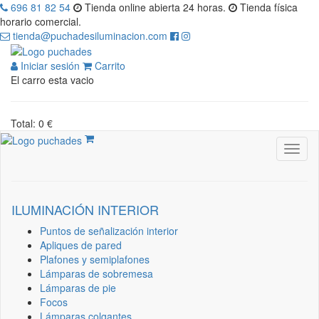
696 81 82 54
Tienda online abierta 24 horas.
Tienda física
horario comercial.
tienda@puchadesiluminacion.com
Iniciar sesión
Carrito
El carro esta vacio
Total: 0 €
ILUMINACIÓN INTERIOR
Puntos de señalización interior
Apliques de pared
Plafones y semiplafones
Lámparas de sobremesa
Lámparas de pie
Focos
Lámparas colgantes