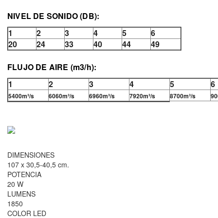
NIVEL DE SONIDO (DB):
1
2
3
4
5
6
20
24
33
40
44
49
FLUJO DE AIRE (m3/h):
1
2
3
4
5
6
5400m³/s
6060m³/s
6960m³/s
7920m³/s
8700m³/s
90
DIMENSIONES
107 x 30,5-40,5 cm.
POTENCIA
20 W
LUMENS
1850
COLOR LED