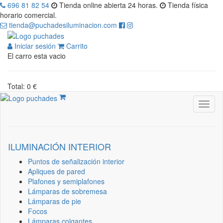
696 81 82 54
Tienda online abierta 24 horas.
Tienda física
horario comercial.
tienda@puchadesiluminacion.com
Iniciar sesión
Carrito
El carro esta vacio
Total: 0 €
ILUMINACIÓN INTERIOR
Puntos de señalización interior
Apliques de pared
Plafones y semiplafones
Lámparas de sobremesa
Lámparas de pie
Focos
Lámparas colgantes