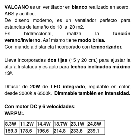
VALCANO
es un ventilador en
blanco
realizado en acero,
ABS y acrílico.
De diseño moderno, es un ventilador perfecto para
estancias de tamaño de 13 a 20 m2.
Es bidireccional, realiza la
función
verano/invierno.
Así
mismo tiene
modo brisa.
Con mando a distancia incorporado con
temporizador.
Lleva incorporadas
dos tijas
(15 y 20 cm.) para ajustar la
altura instalada y es apto
para
techos inclinados máximo
13º
.
Difusor de
20W
de
LED integrado
, regulable en color,
desde 3000k a 6500k.
Dimmable también en intensidad.
Con motor DC y 6 velocidades:
W/RPM:.
8.3W
11.2W
14.4W
18.7W
23.1W
24.8W
159.3
178.6
196.6
214.8
233.6
239.1