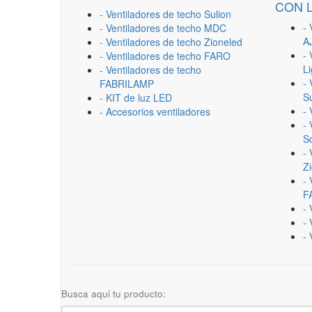
CON 
- Ventiladores de techo Sulion
- 
- Ventiladores de techo MDC
A
- Ventiladores de techo Zioneled
- 
- Ventiladores de techo FARO
L
- Ventiladores de techo
- 
FABRILAMP
Su
- KIT de luz LED
-
- Accesorios ventiladores
- 
Sc
- 
Z
- 
F
-
- 
- 
Busca aqui tu producto: