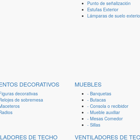
Punto de señalización
Estufas Exterior
Lámparas de suelo exterio
ENTOS DECORATIVOS
MUEBLES
Figuras decorativas
- Banquetas
 Relojes de sobremesa
- Butacas
 Maceteros
- Consola o recibidor
 Radios
- Mueble auxiliar
- Mesas Comedor
- Sillas
ILADORES DE TECHO
VENTILADORES DE TE