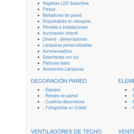
Regletas LED Superficie
Flexos
Bañadores de pared
Empotrables en escayola
Péndels e Instalaciones
Iluminación infantil
Drivers - alimentadores
Lámparas personalizadas
Iluminacuadros
Estanterias con luz
Plafones baño
Accesorios Lámparas
DECORACIÓN PARED
ELEM
- Espejos
- 
- Relojes de pared
-
- Cuadros decorativos
-
- Fotografías en Cristal
-
VENTILADORES DE TECHO
VENT