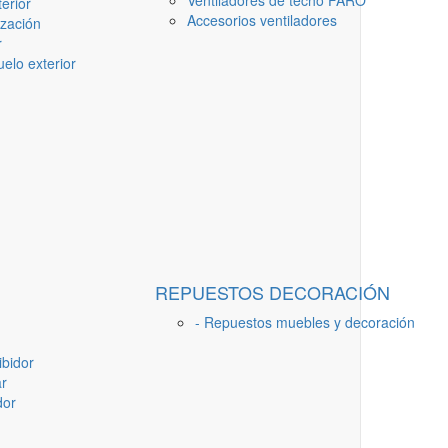
Ventiladores de techo FARO
erior
Accesorios ventiladores
ización
r
elo exterior
REPUESTOS DECORACIÓN
- Repuestos muebles y decoración
ibidor
ar
dor