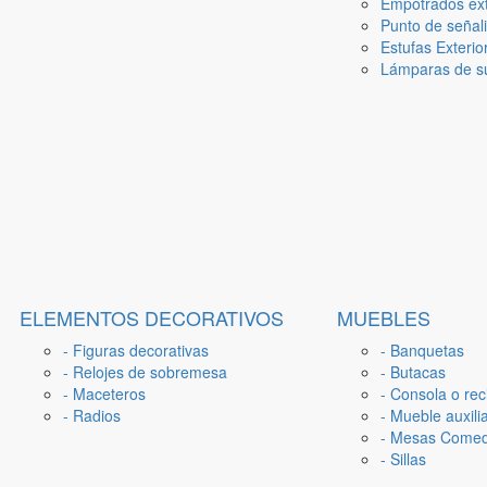
Empotrados ext
Punto de señal
Estufas Exterio
Lámparas de su
ELEMENTOS DECORATIVOS
MUEBLES
- Figuras decorativas
- Banquetas
- Relojes de sobremesa
- Butacas
- Maceteros
- Consola o rec
- Radios
- Mueble auxili
- Mesas Come
- Sillas