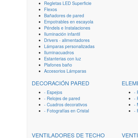
Regletas LED Superficie
Flexos
Bañadores de pared
Empotrables en escayola
Péndels e Instalaciones
Iluminación infantil
Drivers - alimentadores
Lámparas personalizadas
Iluminacuadros
Estanterias con luz
Plafones baño
Accesorios Lámparas
DECORACIÓN PARED
ELEM
- Espejos
- 
- Relojes de pared
-
- Cuadros decorativos
-
- Fotografías en Cristal
-
VENTILADORES DE TECHO
VENT