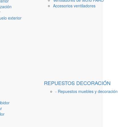
Ventiladores de techo FARO
erior
Accesorios ventiladores
ización
r
elo exterior
REPUESTOS DECORACIÓN
- Repuestos muebles y decoración
ibidor
ar
dor