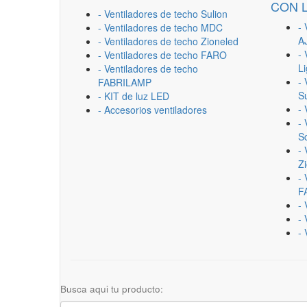
CON 
- Ventiladores de techo Sulion
- 
- Ventiladores de techo MDC
A
- Ventiladores de techo Zioneled
- 
- Ventiladores de techo FARO
L
- Ventiladores de techo
- 
FABRILAMP
Su
- KIT de luz LED
-
- Accesorios ventiladores
- 
Sc
- 
Z
- 
F
-
- 
- 
Busca aqui tu producto: