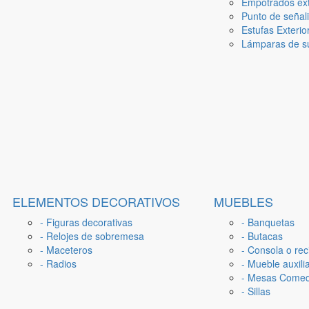
Empotrados ext
Punto de señal
Estufas Exterio
Lámparas de su
ELEMENTOS DECORATIVOS
MUEBLES
- Figuras decorativas
- Banquetas
- Relojes de sobremesa
- Butacas
- Maceteros
- Consola o rec
- Radios
- Mueble auxili
- Mesas Come
- Sillas