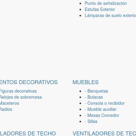
Punto de señalización
Estufas Exterior
Lámparas de suelo exterio
ENTOS DECORATIVOS
MUEBLES
Figuras decorativas
- Banquetas
 Relojes de sobremesa
- Butacas
 Maceteros
- Consola o recibidor
 Radios
- Mueble auxiliar
- Mesas Comedor
- Sillas
ILADORES DE TECHO
VENTILADORES DE TE