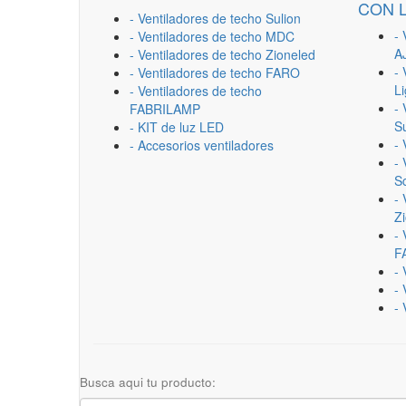
CON 
- Ventiladores de techo Sulion
- 
- Ventiladores de techo MDC
A
- Ventiladores de techo Zioneled
- 
- Ventiladores de techo FARO
L
- Ventiladores de techo
- 
FABRILAMP
Su
- KIT de luz LED
-
- Accesorios ventiladores
- 
Sc
- 
Z
- 
F
-
- 
- 
Busca aqui tu producto: