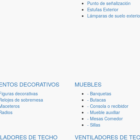
Punto de señalización
Estufas Exterior
Lámparas de suelo exterio
ENTOS DECORATIVOS
MUEBLES
Figuras decorativas
- Banquetas
 Relojes de sobremesa
- Butacas
 Maceteros
- Consola o recibidor
 Radios
- Mueble auxiliar
- Mesas Comedor
- Sillas
ILADORES DE TECHO
VENTILADORES DE TE