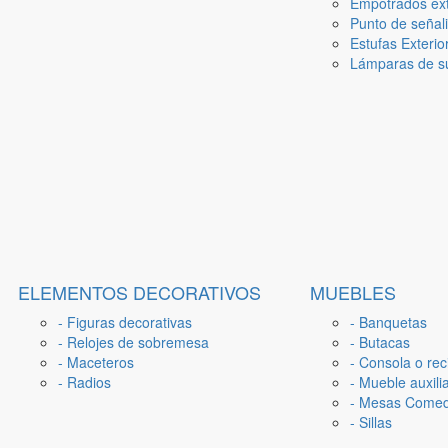
Empotrados ext
Punto de señal
Estufas Exterio
Lámparas de su
ELEMENTOS DECORATIVOS
MUEBLES
- Figuras decorativas
- Banquetas
- Relojes de sobremesa
- Butacas
- Maceteros
- Consola o rec
- Radios
- Mueble auxili
- Mesas Come
- Sillas