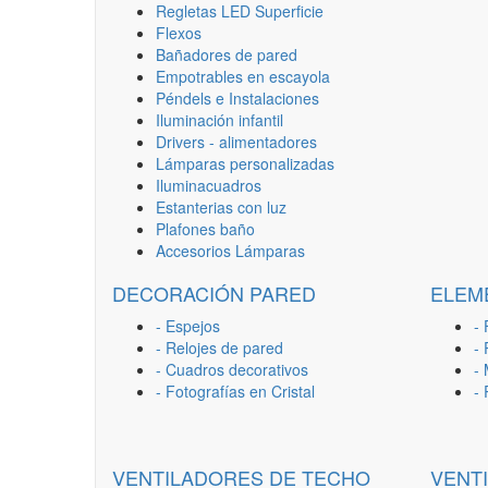
Regletas LED Superficie
Flexos
Bañadores de pared
Empotrables en escayola
Péndels e Instalaciones
Iluminación infantil
Drivers - alimentadores
Lámparas personalizadas
Iluminacuadros
Estanterias con luz
Plafones baño
Accesorios Lámparas
DECORACIÓN PARED
ELEM
- Espejos
- 
- Relojes de pared
-
- Cuadros decorativos
-
- Fotografías en Cristal
-
VENTILADORES DE TECHO
VENT