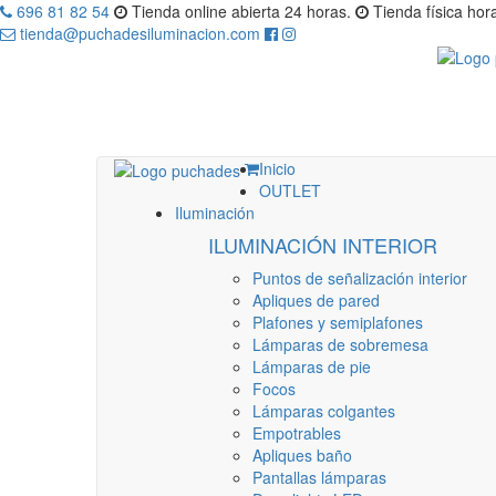
696 81 82 54
Tienda online abierta 24 horas.
Tienda física hora
tienda@puchadesiluminacion.com
Inicio
OUTLET
Iluminación
ILUMINACIÓN INTERIOR
Puntos de señalización interior
Apliques de pared
Plafones y semiplafones
Lámparas de sobremesa
Lámparas de pie
Focos
Lámparas colgantes
Empotrables
Apliques baño
Pantallas lámparas