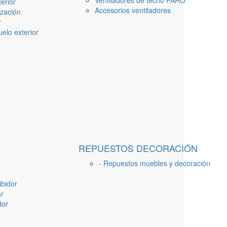
Ventiladores de techo FARO
erior
Accesorios ventiladores
ización
r
elo exterior
REPUESTOS DECORACIÓN
- Repuestos muebles y decoración
ibidor
ar
dor