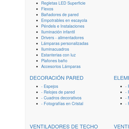
Regletas LED Superficie
Flexos
Bañadores de pared
Empotrables en escayola
Péndels e Instalaciones
Iluminación infantil
Drivers - alimentadores
Lámparas personalizadas
Iluminacuadros
Estanterias con luz
Plafones baño
Accesorios Lámparas
DECORACIÓN PARED
ELEM
- Espejos
- 
- Relojes de pared
-
- Cuadros decorativos
-
- Fotografías en Cristal
-
VENTILADORES DE TECHO
VENT