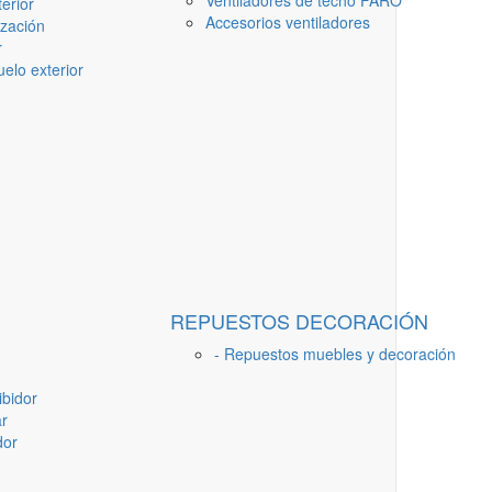
Ventiladores de techo FARO
erior
Accesorios ventiladores
ización
r
elo exterior
REPUESTOS DECORACIÓN
- Repuestos muebles y decoración
ibidor
ar
dor