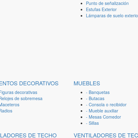
Punto de señalización
Estufas Exterior
Lámparas de suelo exterio
ENTOS DECORATIVOS
MUEBLES
Figuras decorativas
- Banquetas
 Relojes de sobremesa
- Butacas
 Maceteros
- Consola o recibidor
 Radios
- Mueble auxiliar
- Mesas Comedor
- Sillas
ILADORES DE TECHO
VENTILADORES DE TE