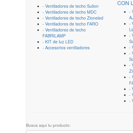
CON 
- Ventiladores de techo Sulion
- 
- Ventiladores de techo MDC
A
- Ventiladores de techo Zioneled
- 
- Ventiladores de techo FARO
L
- Ventiladores de techo
- 
FABRILAMP
Su
- KIT de luz LED
-
- Accesorios ventiladores
- 
Sc
- 
Z
- 
F
-
- 
- 
Busca aqui tu producto: