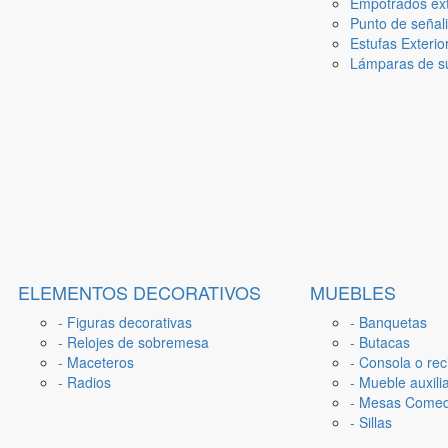
Empotrados ext
Punto de señal
Estufas Exterio
Lámparas de su
ELEMENTOS DECORATIVOS
MUEBLES
- Figuras decorativas
- Banquetas
- Relojes de sobremesa
- Butacas
- Maceteros
- Consola o rec
- Radios
- Mueble auxili
- Mesas Come
- Sillas