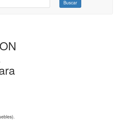
Buscar
HON
z
ara
ebles).