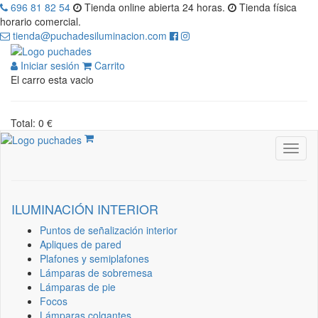
696 81 82 54
Tienda online abierta 24 horas.
Tienda física
horario comercial.
tienda@puchadesiluminacion.com
Iniciar sesión
Carrito
El carro esta vacio
Total: 0 €
ILUMINACIÓN INTERIOR
Puntos de señalización interior
Apliques de pared
Plafones y semiplafones
Lámparas de sobremesa
Lámparas de pie
Focos
Lámparas colgantes