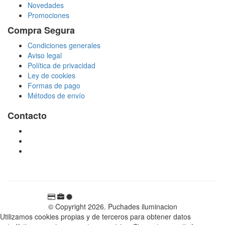
Novedades
Promociones
Compra Segura
Condiciones generales
Aviso legal
Política de privacidad
Ley de cookies
Formas de pago
Métodos de envío
Contacto
tienda@puchadesiluminacion.com
696 81 82 54
Carretera Rotglà S/N, 46815, Llosa de Ranes, Valencia,
España
© Copyright 2026. Puchades iluminacion
Utilizamos cookies propias y de terceros para obtener datos