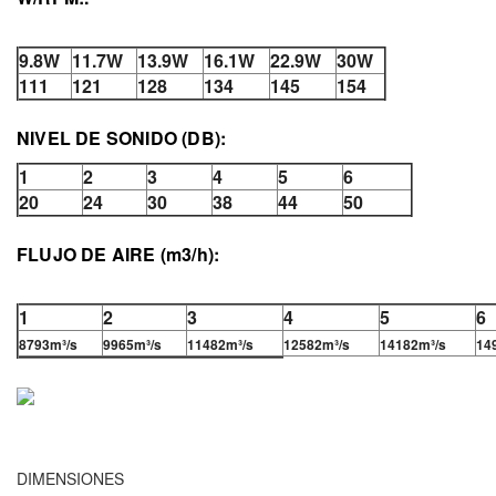
9.8W
11.7W
13.9W
16.1W
22.9W
30W
111
121
128
134
145
154
NIVEL DE SONIDO (DB):
1
2
3
4
5
6
20
24
30
38
44
50
FLUJO DE AIRE (m3/h):
1
2
3
4
5
6
8793m³/s
9965m³/s
11482m³/s
12582m³/s
14182m³/s
14
DIMENSIONES