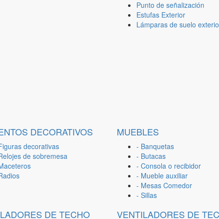
Punto de señalización
Estufas Exterior
Lámparas de suelo exterio
ENTOS DECORATIVOS
MUEBLES
Figuras decorativas
- Banquetas
 Relojes de sobremesa
- Butacas
 Maceteros
- Consola o recibidor
 Radios
- Mueble auxiliar
- Mesas Comedor
- Sillas
ILADORES DE TECHO
VENTILADORES DE TE