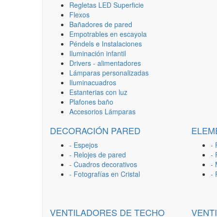
Regletas LED Superficie
Flexos
Bañadores de pared
Empotrables en escayola
Péndels e Instalaciones
Iluminación infantil
Drivers - alimentadores
Lámparas personalizadas
Iluminacuadros
Estanterias con luz
Plafones baño
Accesorios Lámparas
DECORACIÓN PARED
ELEM
- Espejos
- 
- Relojes de pared
-
- Cuadros decorativos
-
- Fotografías en Cristal
-
VENTILADORES DE TECHO
VENT