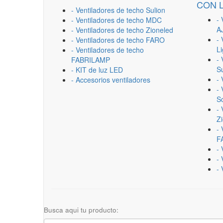
CON 
- Ventiladores de techo Sulion
- 
- Ventiladores de techo MDC
A
- Ventiladores de techo Zioneled
- 
- Ventiladores de techo FARO
L
- Ventiladores de techo
- 
FABRILAMP
Su
- KIT de luz LED
-
- Accesorios ventiladores
- 
Sc
- 
Z
- 
F
-
- 
- 
Busca aqui tu producto: