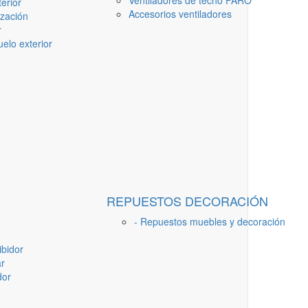
Ventiladores de techo FARO
erior
Accesorios ventiladores
ización
r
elo exterior
REPUESTOS DECORACIÓN
- Repuestos muebles y decoración
ibidor
ar
dor