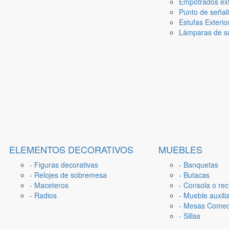
Empotrados ext
Punto de señal
Estufas Exterio
Lámparas de su
ELEMENTOS DECORATIVOS
MUEBLES
- Figuras decorativas
- Banquetas
- Relojes de sobremesa
- Butacas
- Maceteros
- Consola o rec
- Radios
- Mueble auxili
- Mesas Come
- Sillas