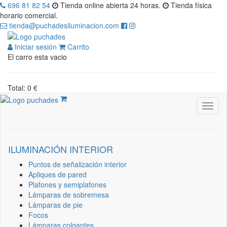
696 81 82 54
Tienda online abierta 24 horas.
Tienda física
horario comercial.
tienda@puchadesiluminacion.com
Iniciar sesión
Carrito
El carro esta vacio
Total: 0 €
ILUMINACIÓN INTERIOR
Puntos de señalización interior
Apliques de pared
Plafones y semiplafones
Lámparas de sobremesa
Lámparas de pie
Focos
Lámparas colgantes