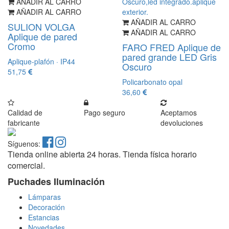
AÑADIR AL CARRO
AÑADIR AL CARRO
AÑADIR AL CARRO
SULION VOLGA
AÑADIR AL CARRO
Aplique de pared
Cromo
FARO FRED Aplique de
pared grande LED Gris
Aplique-plafón · IP44
Oscuro
51,75
Policarbonato opal
36,60
Calidad de
Pago seguro
Aceptamos
fabricante
devoluciones
Síguenos:
Tienda online abierta 24 horas. Tienda física horario
comercial.
Puchades Iluminación
Lámparas
Decoración
Estancias
Novedades