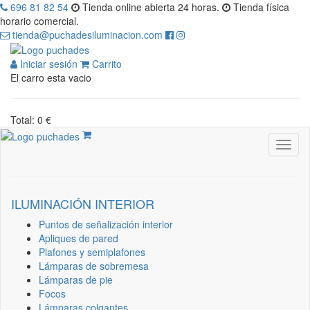
696 81 82 54
Tienda online abierta 24 horas.
Tienda física
horario comercial.
tienda@puchadesiluminacion.com
Iniciar sesión
Carrito
El carro esta vacio
Total: 0 €
ILUMINACIÓN INTERIOR
Puntos de señalización interior
Apliques de pared
Plafones y semiplafones
Lámparas de sobremesa
Lámparas de pie
Focos
Lámparas colgantes