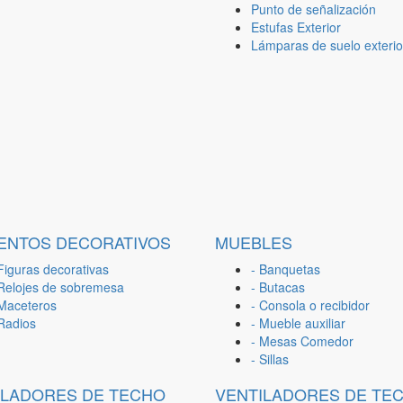
Punto de señalización
Estufas Exterior
Lámparas de suelo exterio
ENTOS DECORATIVOS
MUEBLES
Figuras decorativas
- Banquetas
 Relojes de sobremesa
- Butacas
 Maceteros
- Consola o recibidor
 Radios
- Mueble auxiliar
- Mesas Comedor
- Sillas
ILADORES DE TECHO
VENTILADORES DE TE