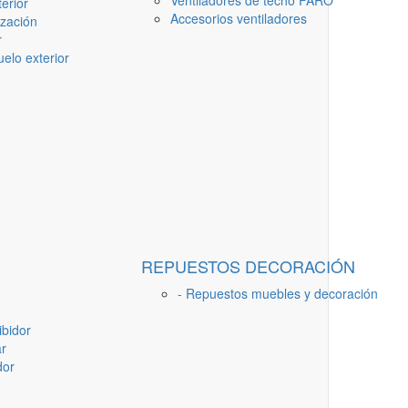
Ventiladores de techo FARO
erior
Accesorios ventiladores
ización
r
elo exterior
REPUESTOS DECORACIÓN
- Repuestos muebles y decoración
ibidor
ar
dor