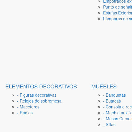
Empotrados ext
Punto de señal
Estufas Exterio
Lámparas de su
ELEMENTOS DECORATIVOS
MUEBLES
- Figuras decorativas
- Banquetas
- Relojes de sobremesa
- Butacas
- Maceteros
- Consola o rec
- Radios
- Mueble auxili
- Mesas Come
- Sillas