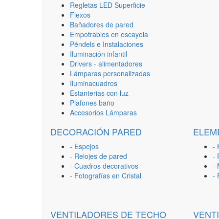
Regletas LED Superficie
Flexos
Bañadores de pared
Empotrables en escayola
Péndels e Instalaciones
Iluminación infantil
Drivers - alimentadores
Lámparas personalizadas
Iluminacuadros
Estanterias con luz
Plafones baño
Accesorios Lámparas
DECORACIÓN PARED
ELEM
- Espejos
- 
- Relojes de pared
-
- Cuadros decorativos
-
- Fotografías en Cristal
-
VENTILADORES DE TECHO
VENT