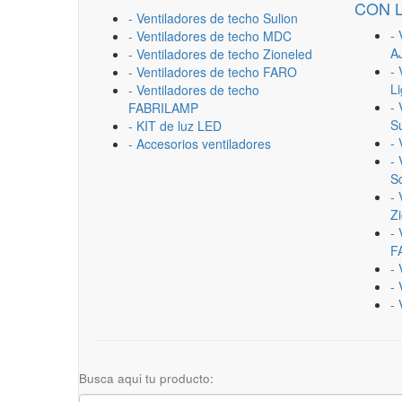
CON 
- Ventiladores de techo Sulion
- 
- Ventiladores de techo MDC
A
- Ventiladores de techo Zioneled
- 
- Ventiladores de techo FARO
L
- Ventiladores de techo
- 
FABRILAMP
Su
- KIT de luz LED
-
- Accesorios ventiladores
- 
Sc
- 
Z
- 
F
-
- 
- 
Busca aqui tu producto: