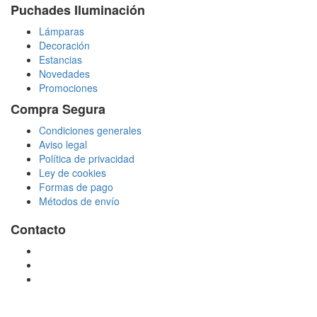
Puchades Iluminación
Lámparas
Decoración
Estancias
Novedades
Promociones
Compra Segura
Condiciones generales
Aviso legal
Política de privacidad
Ley de cookies
Formas de pago
Métodos de envío
Contacto
tienda@puchadesiluminacion.com
696 81 82 54
Carretera Rotglà S/N, 46815, Llosa de Ranes, Valencia,
España