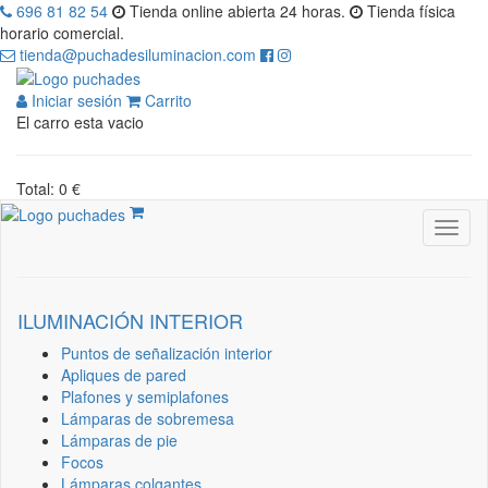
696 81 82 54
Tienda online abierta 24 horas.
Tienda física
horario comercial.
tienda@puchadesiluminacion.com
Iniciar sesión
Carrito
El carro esta vacio
Total: 0 €
ILUMINACIÓN INTERIOR
Puntos de señalización interior
Apliques de pared
Plafones y semiplafones
Lámparas de sobremesa
Lámparas de pie
Focos
Lámparas colgantes