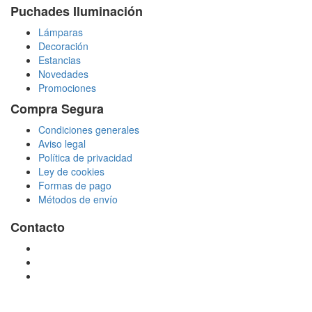
Puchades Iluminación
Lámparas
Decoración
Estancias
Novedades
Promociones
Compra Segura
Condiciones generales
Aviso legal
Política de privacidad
Ley de cookies
Formas de pago
Métodos de envío
Contacto
tienda@puchadesiluminacion.com
696 81 82 54
Carretera Rotglà S/N, 46815, Llosa de Ranes, Valencia,
España