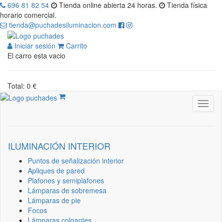
696 81 82 54
Tienda online abierta 24 horas.
Tienda física
horario comercial.
tienda@puchadesiluminacion.com
Iniciar sesión
Carrito
El carro esta vacio
Total: 0 €
ILUMINACIÓN INTERIOR
Puntos de señalización interior
Apliques de pared
Plafones y semiplafones
Lámparas de sobremesa
Lámparas de pie
Focos
Lámparas colgantes