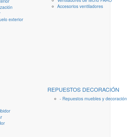
Ventiladores de techo FARO
erior
Accesorios ventiladores
ización
r
elo exterior
REPUESTOS DECORACIÓN
- Repuestos muebles y decoración
ibidor
ar
dor