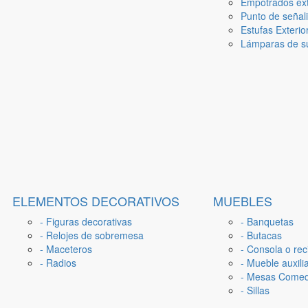
Empotrados ext
Punto de señal
Estufas Exterio
Lámparas de su
ELEMENTOS DECORATIVOS
MUEBLES
- Figuras decorativas
- Banquetas
- Relojes de sobremesa
- Butacas
- Maceteros
- Consola o rec
- Radios
- Mueble auxili
- Mesas Come
- Sillas