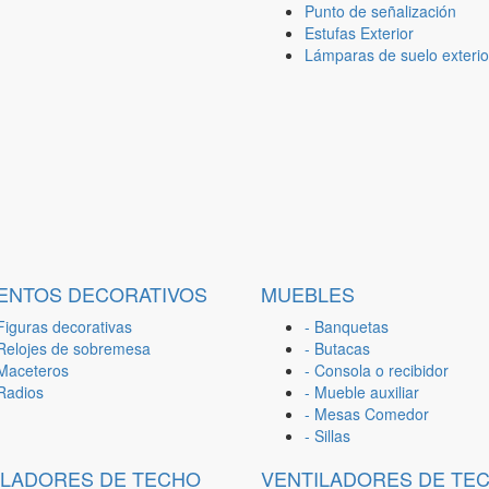
Punto de señalización
Estufas Exterior
Lámparas de suelo exterio
ENTOS DECORATIVOS
MUEBLES
Figuras decorativas
- Banquetas
 Relojes de sobremesa
- Butacas
 Maceteros
- Consola o recibidor
 Radios
- Mueble auxiliar
- Mesas Comedor
- Sillas
ILADORES DE TECHO
VENTILADORES DE TE