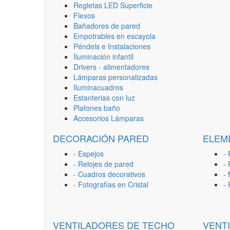
Regletas LED Superficie
Flexos
Bañadores de pared
Empotrables en escayola
Péndels e Instalaciones
Iluminación infantil
Drivers - alimentadores
Lámparas personalizadas
Iluminacuadros
Estanterias con luz
Plafones baño
Accesorios Lámparas
DECORACIÓN PARED
ELEM
- Espejos
- 
- Relojes de pared
-
- Cuadros decorativos
-
- Fotografías en Cristal
-
VENTILADORES DE TECHO
VENT