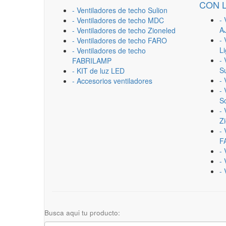
CON 
- Ventiladores de techo Sulion
- 
- Ventiladores de techo MDC
A
- Ventiladores de techo Zioneled
- 
- Ventiladores de techo FARO
L
- Ventiladores de techo
- 
FABRILAMP
Su
- KIT de luz LED
-
- Accesorios ventiladores
- 
Sc
- 
Z
- 
F
-
- 
- 
Busca aqui tu producto: