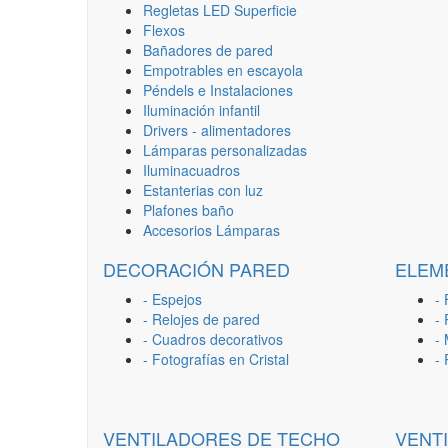
Regletas LED Superficie
Flexos
Bañadores de pared
Empotrables en escayola
Péndels e Instalaciones
Iluminación infantil
Drivers - alimentadores
Lámparas personalizadas
Iluminacuadros
Estanterias con luz
Plafones baño
Accesorios Lámparas
DECORACIÓN PARED
ELEM
- Espejos
- 
- Relojes de pared
-
- Cuadros decorativos
-
- Fotografías en Cristal
-
VENTILADORES DE TECHO
VENT