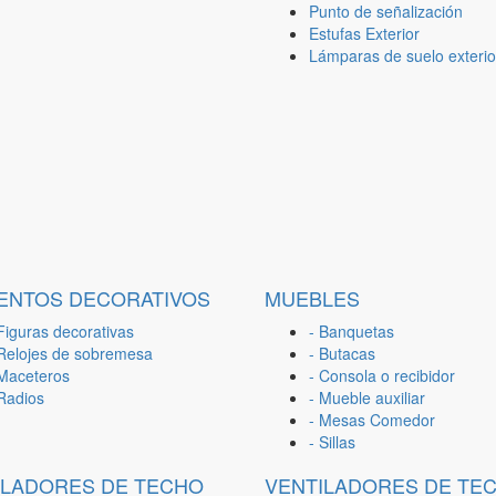
Punto de señalización
Estufas Exterior
Lámparas de suelo exterio
ENTOS DECORATIVOS
MUEBLES
Figuras decorativas
- Banquetas
 Relojes de sobremesa
- Butacas
 Maceteros
- Consola o recibidor
 Radios
- Mueble auxiliar
- Mesas Comedor
- Sillas
ILADORES DE TECHO
VENTILADORES DE TE