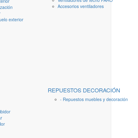
Ventiladores de techo FARO
erior
Accesorios ventiladores
ización
r
elo exterior
REPUESTOS DECORACIÓN
- Repuestos muebles y decoración
ibidor
ar
dor