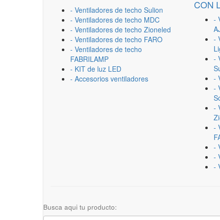
CON 
- Ventiladores de techo Sulion
- 
- Ventiladores de techo MDC
A
- Ventiladores de techo Zioneled
- 
- Ventiladores de techo FARO
L
- Ventiladores de techo
- 
FABRILAMP
Su
- KIT de luz LED
-
- Accesorios ventiladores
- 
Sc
- 
Z
- 
F
-
- 
- 
Busca aqui tu producto: