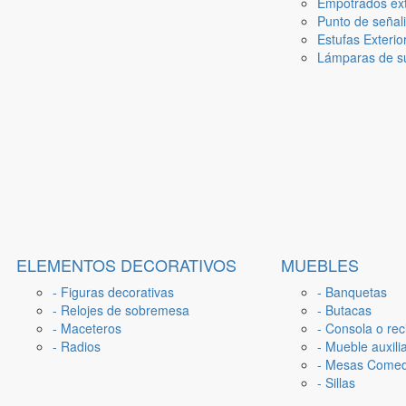
Empotrados ext
Punto de señal
Estufas Exterio
Lámparas de su
ELEMENTOS DECORATIVOS
MUEBLES
- Figuras decorativas
- Banquetas
- Relojes de sobremesa
- Butacas
- Maceteros
- Consola o rec
- Radios
- Mueble auxili
- Mesas Come
- Sillas