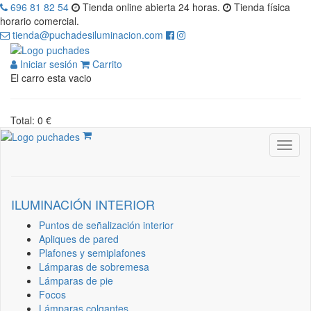
696 81 82 54
Tienda online abierta 24 horas.
Tienda física
horario comercial.
tienda@puchadesiluminacion.com
Iniciar sesión
Carrito
El carro esta vacio
Total: 0 €
ILUMINACIÓN INTERIOR
Puntos de señalización interior
Apliques de pared
Plafones y semiplafones
Lámparas de sobremesa
Lámparas de pie
Focos
Lámparas colgantes