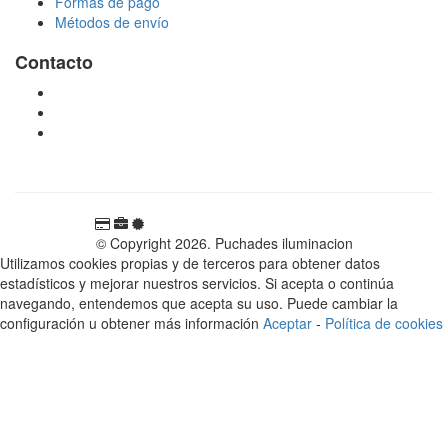
Formas de pago
Métodos de envío
Contacto
tienda@puchadesiluminacion.com
696 81 82 54
Carretera Rotglà S/N, 46815, Llosa de Ranes, Valencia,
España
© Copyright 2026. Puchades iluminacion
Utilizamos cookies propias y de terceros para obtener datos
estadísticos y mejorar nuestros servicios. Si acepta o continúa
navegando, entendemos que acepta su uso. Puede cambiar la
configuración u obtener más información
Aceptar
-
Política de cookies