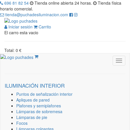
696 81 82 54
Tienda online abierta 24 horas.
Tienda física
horario comercial.
tienda@puchadesiluminacion.com
Iniciar sesión
Carrito
El carro esta vacio
Total: 0 €
ILUMINACIÓN INTERIOR
Puntos de señalización interior
Apliques de pared
Plafones y semiplafones
Lámparas de sobremesa
Lámparas de pie
Focos
Lámparas colgantes