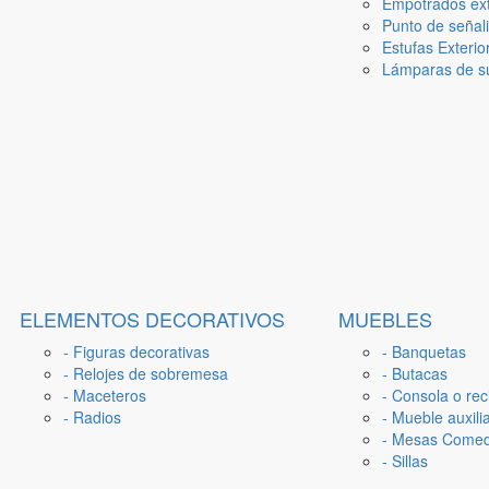
Empotrados ext
Punto de señal
Estufas Exterio
Lámparas de su
ELEMENTOS DECORATIVOS
MUEBLES
- Figuras decorativas
- Banquetas
- Relojes de sobremesa
- Butacas
- Maceteros
- Consola o rec
- Radios
- Mueble auxili
- Mesas Come
- Sillas