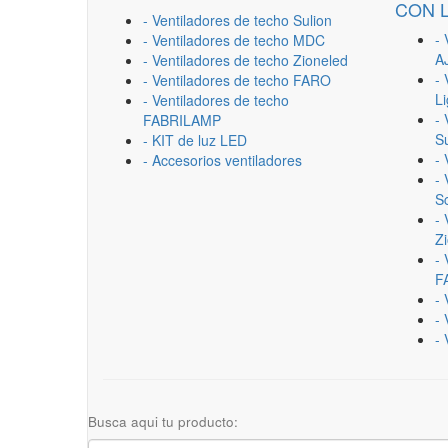
CON 
- Ventiladores de techo Sulion
- 
- Ventiladores de techo MDC
A
- Ventiladores de techo Zioneled
- 
- Ventiladores de techo FARO
L
- Ventiladores de techo
- 
FABRILAMP
Su
- KIT de luz LED
-
- Accesorios ventiladores
- 
Sc
- 
Z
- 
F
-
- 
- 
Busca aqui tu producto: