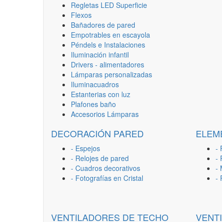
Regletas LED Superficie
Flexos
Bañadores de pared
Empotrables en escayola
Péndels e Instalaciones
Iluminación infantil
Drivers - alimentadores
Lámparas personalizadas
Iluminacuadros
Estanterias con luz
Plafones baño
Accesorios Lámparas
DECORACIÓN PARED
ELEM
- Espejos
- 
- Relojes de pared
-
- Cuadros decorativos
-
- Fotografías en Cristal
-
VENTILADORES DE TECHO
VENT