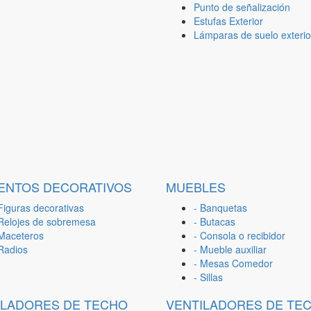
Punto de señalización
Estufas Exterior
Lámparas de suelo exterio
ENTOS DECORATIVOS
MUEBLES
Figuras decorativas
- Banquetas
 Relojes de sobremesa
- Butacas
 Maceteros
- Consola o recibidor
 Radios
- Mueble auxiliar
- Mesas Comedor
- Sillas
ILADORES DE TECHO
VENTILADORES DE TE