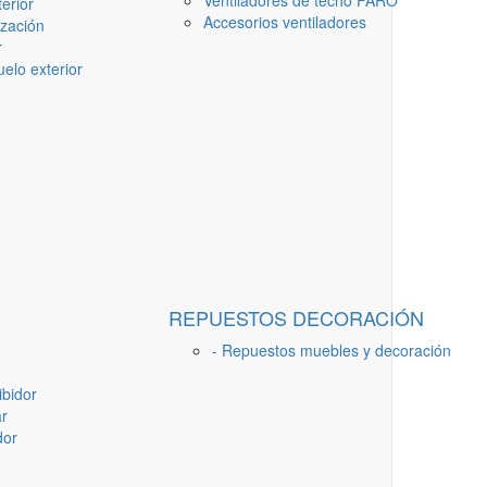
Ventiladores de techo FARO
erior
Accesorios ventiladores
ización
r
elo exterior
REPUESTOS DECORACIÓN
- Repuestos muebles y decoración
ibidor
ar
dor