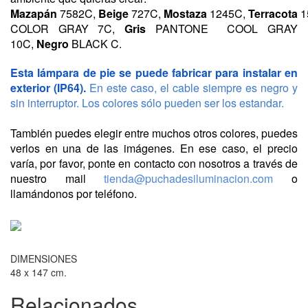
Mazapán
7582C,
Beige
727C,
Mostaza
1245C,
Terracota
1
COLOR GRAY 7C,
Gris
PANTONE
COOL GRAY
10C
,
Negro
BLACK C.
Esta lámpara de pie se puede fabricar para i
nstalar en
exterior (IP64).
En este caso, el cable siempre es negro y
sin interruptor.
Los colores sólo pueden ser los estandar.
También puedes elegir entre muchos otros colores, puedes
verlos en una de las imágenes. En ese caso, el precio
varía, por favor, ponte en contacto con nosotros a través de
nuestro mail
tienda@puchadesiluminacion.com
o
llamándonos por teléfono.
DIMENSIONES
48 x 147 cm.
Relacionados