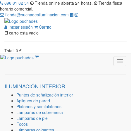
696 81 82 54
Tienda online abierta 24 horas.
Tienda física
horario comercial.
tienda@puchadesiluminacion.com
Iniciar sesión
Carrito
El carro esta vacio
Total: 0 €
ILUMINACIÓN INTERIOR
Puntos de señalización interior
Apliques de pared
Plafones y semiplafones
Lámparas de sobremesa
Lámparas de pie
Focos
Lámparas colgantes