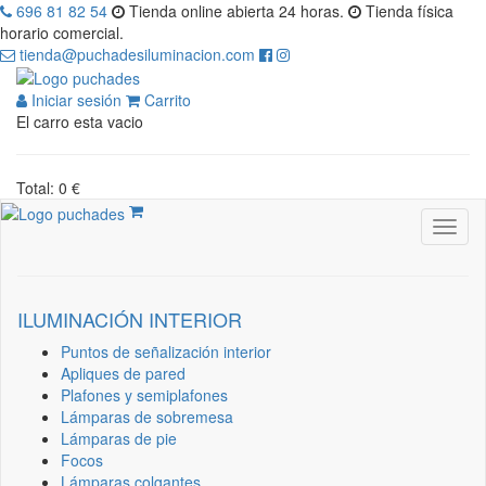
696 81 82 54
Tienda online abierta 24 horas.
Tienda física
horario comercial.
tienda@puchadesiluminacion.com
Iniciar sesión
Carrito
El carro esta vacio
Total: 0 €
ILUMINACIÓN INTERIOR
Puntos de señalización interior
Apliques de pared
Plafones y semiplafones
Lámparas de sobremesa
Lámparas de pie
Focos
Lámparas colgantes