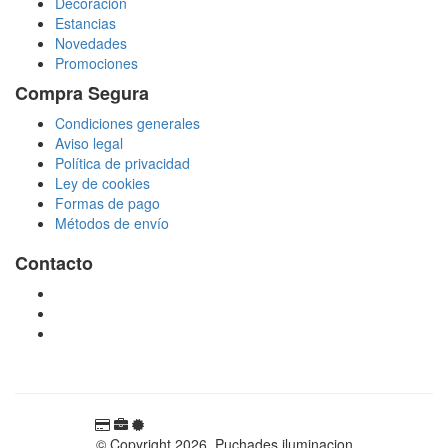
Decoración
Estancias
Novedades
Promociones
Compra Segura
Condiciones generales
Aviso legal
Política de privacidad
Ley de cookies
Formas de pago
Métodos de envío
Contacto
tienda@puchadesiluminacion.com
696 81 82 54
Carretera Rotglà S/N, 46815, Llosa de Ranes, Valencia,
España
© Copyright 2026. Puchades iluminacion