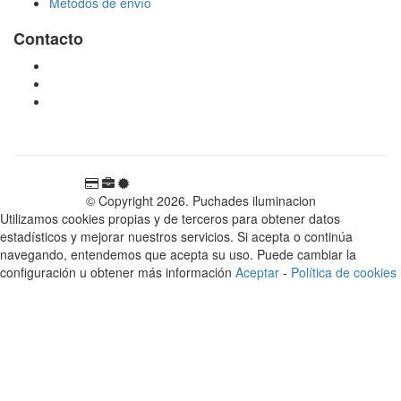
Métodos de envío
Contacto
tienda@puchadesiluminacion.com
696 81 82 54
Carretera Rotglà S/N, 46815, Llosa de Ranes, Valencia,
España
© Copyright 2026. Puchades iluminacion
Utilizamos cookies propias y de terceros para obtener datos
estadísticos y mejorar nuestros servicios. Si acepta o continúa
navegando, entendemos que acepta su uso. Puede cambiar la
configuración u obtener más información
Aceptar
-
Política de cookies