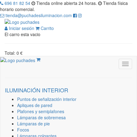
696 81 82 54
Tienda online abierta 24 horas.
Tienda física
horario comercial.
tienda@puchadesiluminacion.com
Iniciar sesión
Carrito
El carro esta vacio
Total: 0 €
ILUMINACIÓN INTERIOR
Puntos de señalización interior
Apliques de pared
Plafones y semiplafones
Lámparas de sobremesa
Lámparas de pie
Focos
Lámparas colgantes