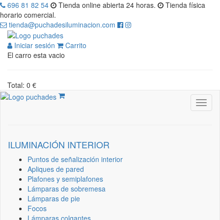
696 81 82 54
Tienda online abierta 24 horas.
Tienda física
horario comercial.
tienda@puchadesiluminacion.com
Iniciar sesión
Carrito
El carro esta vacio
Total: 0 €
ILUMINACIÓN INTERIOR
Puntos de señalización interior
Apliques de pared
Plafones y semiplafones
Lámparas de sobremesa
Lámparas de pie
Focos
Lámparas colgantes