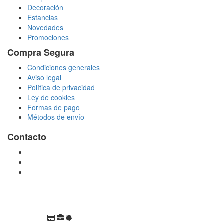
Decoración
Estancias
Novedades
Promociones
Compra Segura
Condiciones generales
Aviso legal
Política de privacidad
Ley de cookies
Formas de pago
Métodos de envío
Contacto
tienda@puchadesiluminacion.com
696 81 82 54
Carretera Rotglà S/N, 46815, Llosa de Ranes, Valencia,
España