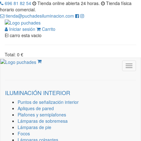
696 81 82 54
Tienda online abierta 24 horas.
Tienda física
horario comercial.
tienda@puchadesiluminacion.com
Iniciar sesión
Carrito
El carro esta vacio
Total: 0 €
ILUMINACIÓN INTERIOR
Puntos de señalización interior
Apliques de pared
Plafones y semiplafones
Lámparas de sobremesa
Lámparas de pie
Focos
Lámparas colgantes