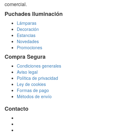
comercial.
Puchades Iluminación
Lámparas
Decoración
Estancias
Novedades
Promociones
Compra Segura
Condiciones generales
Aviso legal
Política de privacidad
Ley de cookies
Formas de pago
Métodos de envío
Contacto
tienda@puchadesiluminacion.com
696 81 82 54
Carretera Rotglà S/N, 46815, Llosa de Ranes, Valencia,
España