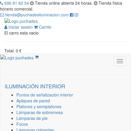
696 81 82 54
Tienda online abierta 24 horas.
Tienda física
horario comercial.
tienda@puchadesiluminacion.com
Iniciar sesión
Carrito
El carro esta vacio
Total: 0 €
ILUMINACIÓN INTERIOR
Puntos de señalización interior
Apliques de pared
Plafones y semiplafones
Lámparas de sobremesa
Lámparas de pie
Focos
Lámparas colgantes