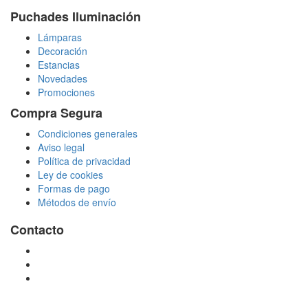
Puchades Iluminación
Lámparas
Decoración
Estancias
Novedades
Promociones
Compra Segura
Condiciones generales
Aviso legal
Política de privacidad
Ley de cookies
Formas de pago
Métodos de envío
Contacto
tienda@puchadesiluminacion.com
696 81 82 54
Carretera Rotglà S/N, 46815, Llosa de Ranes, Valencia,
España