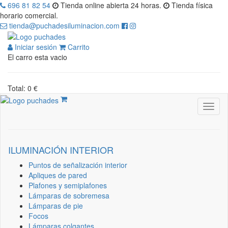
696 81 82 54
Tienda online abierta 24 horas.
Tienda física
horario comercial.
tienda@puchadesiluminacion.com
Iniciar sesión
Carrito
El carro esta vacio
Total: 0 €
ILUMINACIÓN INTERIOR
Puntos de señalización interior
Apliques de pared
Plafones y semiplafones
Lámparas de sobremesa
Lámparas de pie
Focos
Lámparas colgantes